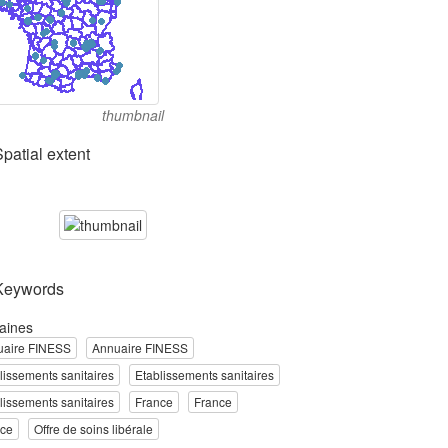
thumbnail
Spatial extent
Keywords
aines
uaire FINESS
Annuaire FINESS
lissements sanitaires
Etablissements sanitaires
lissements sanitaires
France
France
nce
Offre de soins libérale