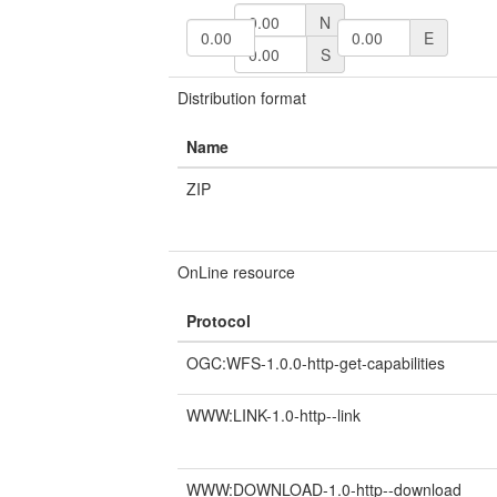
N
W
E
S
Distribution format
Name
ZIP
OnLine resource
Protocol
OGC:WFS-1.0.0-http-get-capabilities
WWW:LINK-1.0-http--link
WWW:DOWNLOAD-1.0-http--download