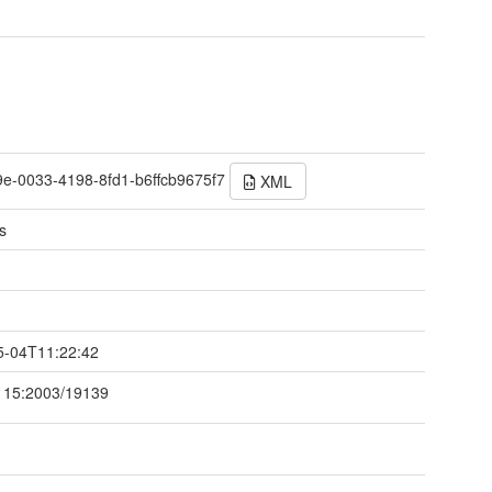
9e-0033-4198-8fd1-b6ffcb9675f7
XML
s
t
5-04T11:22:42
115:2003/19139