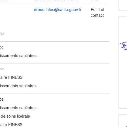
drees-infos@sante.gouv.fr
Point of
contact
ce
ce
lissements sanitaires
ce
aire FINESS
lissements sanitaires
ce
lissements sanitaires
 de soins libérale
aire FINESS