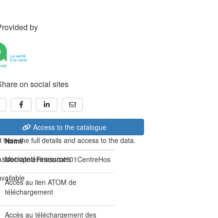
Provided by
Share on social sites
Access to the catalogue
 here the full details and access to the data.
Name
Associated resources
MetropoleFinesscat101CentreHos
available
Accès au lien ATOM de
téléchargement
Accès au téléchargement des