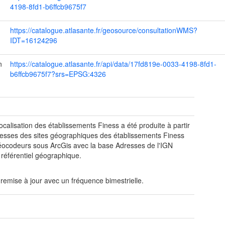
4198-8fd1-b6ffcb9675f7
https://catalogue.atlasante.fr/geosource/consultationWMS?
IDT=16124296
n
https://catalogue.atlasante.fr/api/data/17fd819e-0033-4198-8fd1-
b6ffcb9675f7?srs=EPSG:4326
t
ocalisation des établissements Finess a été produite à partir
esses des sites géographiques des établissements Finess
éocodeurs sous ArcGis avec la base Adresses de l'IGN
éférentiel géographique.
t remise à jour avec un fréquence bimestrielle.