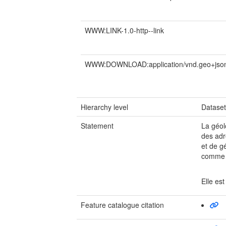
WWW:LINK-1.0-http--link
WWW:DOWNLOAD:application/vnd.geo+jso
Hierarchy level
Datase
Statement
La géol
des adr
et de g
comme r
Elle es
Feature catalogue citation