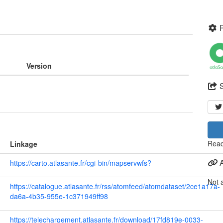
Version
Read
Linkage
https://carto.atlasante.fr/cgi-bin/mapservwfs?
Not 
https://catalogue.atlasante.fr/rss/atomfeed/atomdataset/2ce1a17a-
da6a-4b35-955e-1c371949ff98
https://telechargement.atlasante.fr/download/17fd819e-0033-