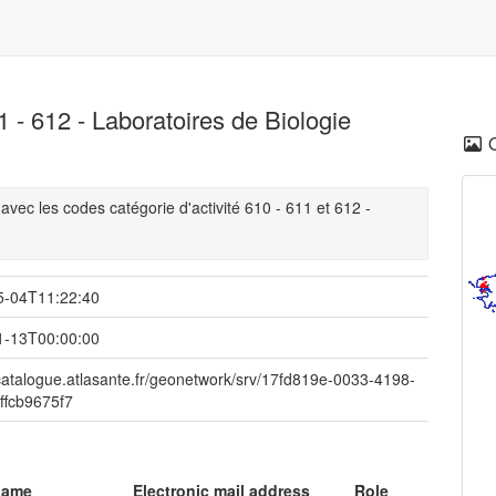
1 - 612 - Laboratoires de Biologie
vec les codes catégorie d'activité 610 - 611 et 612 -
5-04T11:22:40
1-13T00:00:00
/catalogue.atlasante.fr/geonetwork/srv/17fd819e-0033-4198-
ffcb9675f7
name
Electronic mail address
Role