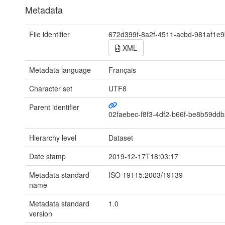
Metadata
File identifier
672d399f-8a2f-4511-acbd-981af1e
XML
Metadata language
Français
Character set
UTF8
Parent identifier
02faebec-f8f3-4df2-b66f-be8b59dd
Hierarchy level
Dataset
Date stamp
2019-12-17T18:03:17
Metadata standard
ISO 19115:2003/19139
name
Metadata standard
1.0
version