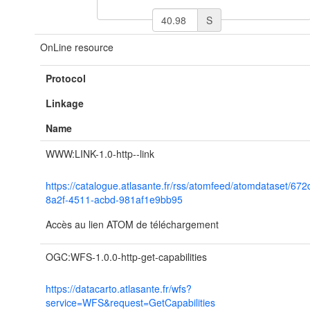
S
OnLine resource
Protocol
Linkage
Name
WWW:LINK-1.0-http--link
https://catalogue.atlasante.fr/rss/atomfeed/atomdataset/672
8a2f-4511-acbd-981af1e9bb95
Accès au lien ATOM de téléchargement
OGC:WFS-1.0.0-http-get-capabilities
https://datacarto.atlasante.fr/wfs?
service=WFS&request=GetCapabilities