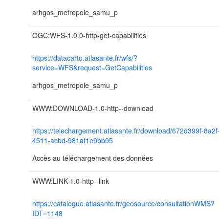
arhgos_metropole_samu_p
OGC:WFS-1.0.0-http-get-capabilities
https://datacarto.atlasante.fr/wfs/?
service=WFS&request=GetCapabilities
arhgos_metropole_samu_p
WWW:DOWNLOAD-1.0-http--download
https://telechargement.atlasante.fr/download/672d399f-8a2f
4511-acbd-981af1e9bb95
Accès au téléchargement des données
WWW:LINK-1.0-http--link
https://catalogue.atlasante.fr/geosource/consultationWMS?
IDT=1148