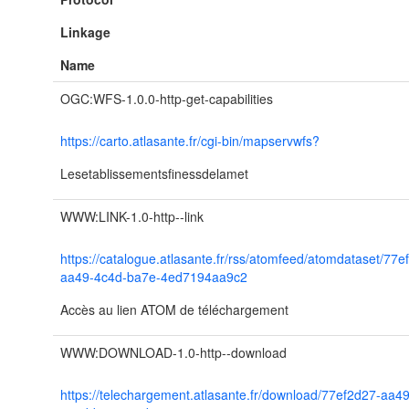
Linkage
Name
OGC:WFS-1.0.0-http-get-capabilities
https://carto.atlasante.fr/cgi-bin/mapservwfs?
Lesetablissementsfinessdelamet
WWW:LINK-1.0-http--link
https://catalogue.atlasante.fr/rss/atomfeed/atomdataset/77e
aa49-4c4d-ba7e-4ed7194aa9c2
Accès au lien ATOM de téléchargement
WWW:DOWNLOAD-1.0-http--download
https://telechargement.atlasante.fr/download/77ef2d27-aa49