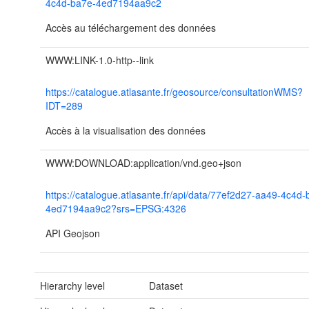
4c4d-ba7e-4ed7194aa9c2
Accès au téléchargement des données
WWW:LINK-1.0-http--link
https://catalogue.atlasante.fr/geosource/consultationWMS?
IDT=289
Accès à la visualisation des données
WWW:DOWNLOAD:application/vnd.geo+json
https://catalogue.atlasante.fr/api/data/77ef2d27-aa49-4c4d-
4ed7194aa9c2?srs=EPSG:4326
API Geojson
Hierarchy level
Dataset