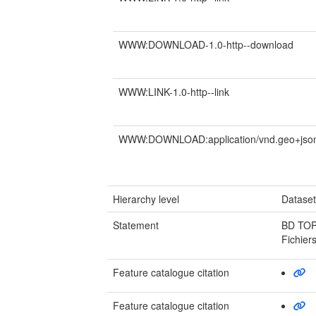
WWW:DOWNLOAD-1.0-http--download
WWW:LINK-1.0-http--link
WWW:DOWNLOAD:application/vnd.geo+jso
Hierarchy level
Datase
Statement
BD TOP
Fichier
Feature catalogue citation
Feature catalogue citation