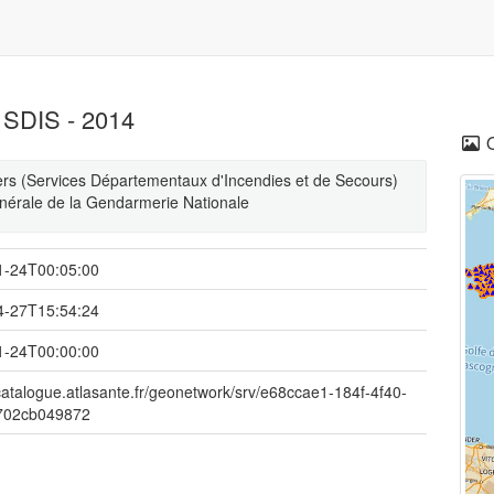
 SDIS - 2014
rs (Services Départementaux d'Incendies et de Secours)
Générale de la Gendarmerie Nationale
1-24T00:05:00
4-27T15:54:24
1-24T00:00:00
/catalogue.atlasante.fr/geonetwork/srv/e68ccae1-184f-4f40-
702cb049872