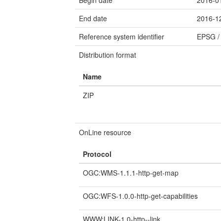
Begin date
2016-0
End date
2016-1
Reference system identifier
EPSG
Distribution format
Name
ZIP
OnLine resource
Protocol
OGC:WMS-1.1.1-http-get-map
OGC:WFS-1.0.0-http-get-capabilities
WWW:LINK-1.0-http--link