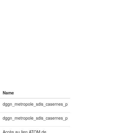
Name
dggn_metropole_sdis_casernes_p
dggn_metropole_sdis_casernes_p
Accès au lien ATOM de