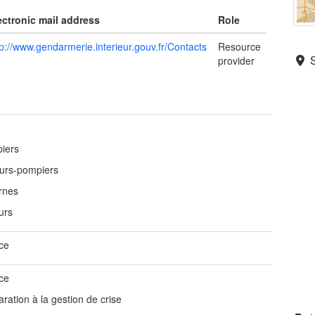
ectronic mail address
Role
tp://www.gendarmerie.interieur.gouv.fr/Contacts
Resource
provider
iers
urs-pompiers
rnes
urs
ce
ce
ration à la gestion de crise