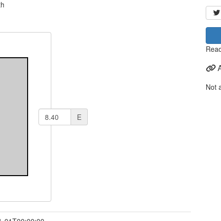
th
Read
Not 
E