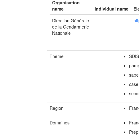
Organisation
name
Individual name
El
Direction Générale
ht
de la Gendarmerie
Nationale
Theme
SDIS
pomp
sape
case
seco
Region
Fran
Domaines
Fran
Prépa