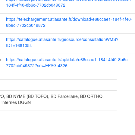
184f-4f40-8b6c-7702cb049872
https://telechargement.atlasante.fr/download/e68ccae1-184f-4f40-
8b6c-7702cb049872
https://catalogue.atlasante.fr/geosource/consultationWMS?
IDT=1681054
n
https://catalogue.atlasante.fr/api/data/e68ccae1-184f-4f40-8b6c-
7702cb049872?srs=EPSG:4326
t
O, BD NYME (BD TOPO), BD Parcellaire, BD ORTHO,
s internes DGGN