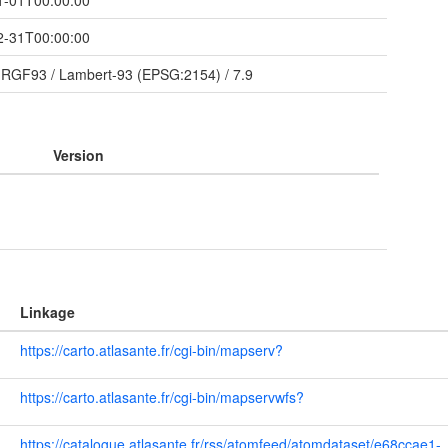
1-01T00:00:00
2-31T00:00:00
/
RGF93 / Lambert-93 (EPSG:2154)
/
7.9
Version
Linkage
https://carto.atlasante.fr/cgi-bin/mapserv?
https://carto.atlasante.fr/cgi-bin/mapservwfs?
https://catalogue.atlasante.fr/rss/atomfeed/atomdataset/e68ccae1-