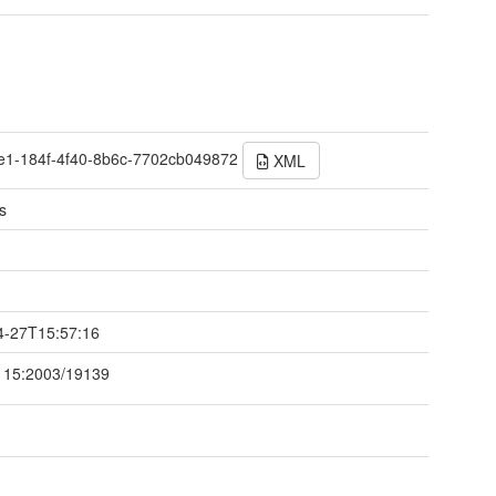
e1-184f-4f40-8b6c-7702cb049872
XML
s
t
4-27T15:57:16
115:2003/19139