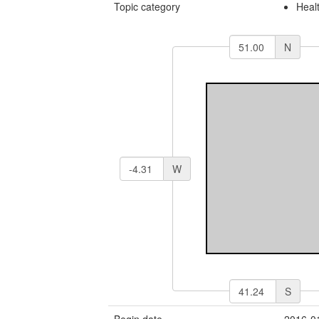
Topic category
Heal
N
W
S