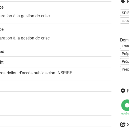
ce
SDI
ration à la gestion de crise
seco
ce
ration à la gestion de crise
Dom
Fra
ted
Prép
Prép
ht
Prép
restriction d’accès public selon INSPIRE