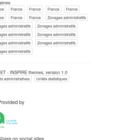
aines
nce
France
France
France
France
nce
France
France
Zonages administratifs
ges administratifs
Zonages administratifs
ges administratifs
Zonages administratifs
ges administratifs
Zonages administratifs
ges administratifs
T - INSPIRE themes, version 1.0
és administratives
Unités statistiques
Provided by
Share on social sites