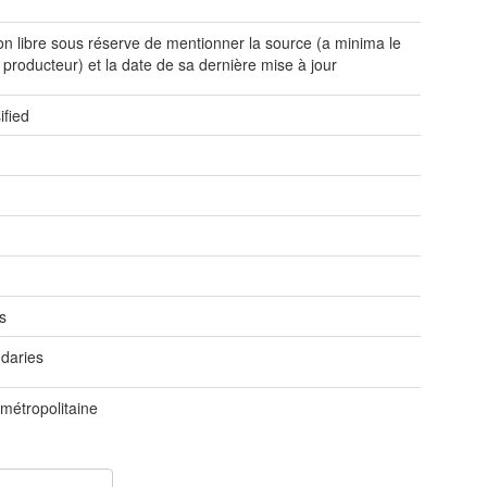
tion libre sous réserve de mentionner la source (a minima le
producteur) et la date de sa dernière mise à jour
ified
e
e
s
daries
métropolitaine