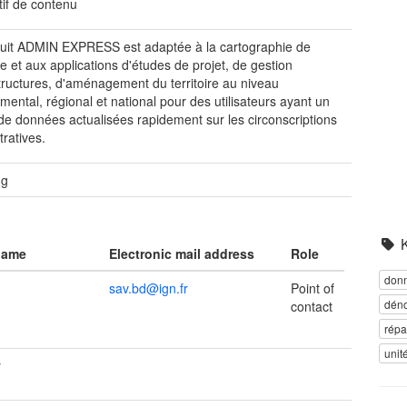
tif de contenu
uit ADMIN EXPRESS est adaptée à la cartographie de
e et aux applications d'études de projet, de gestion
structures, d'aménagement du territoire au niveau
mental, régional et national pour des utilisateurs ayant un
de données actualisées rapidement sur les circonscriptions
tratives.
ng
name
Electronic mail address
Role
donn
sav.bd@ign.fr
Point of
dén
contact
répa
unit
y