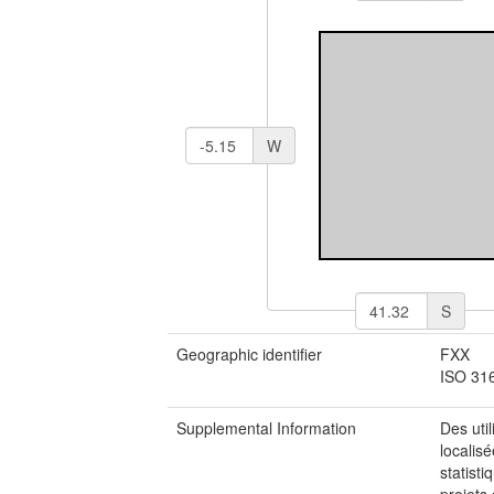
W
S
Geographic identifier
FXX
ISO 31
Supplemental Information
Des uti
localis
statisti