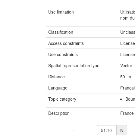
Use limitation
Utilisa
nom du 
Classification
Unclass
Access constraints
Licens
Use constraints
Licens
Spatial representation type
Vector
Distance
50 m
Language
Françai
Topic category
Boun
Description
France 
N