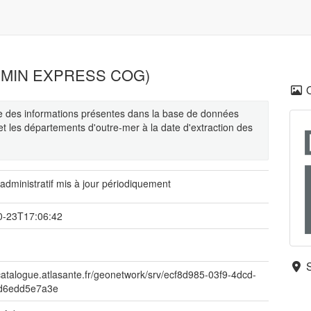
(ADMIN EXPRESS COG)
 des informations présentes dans la base de données
n et les départements d'outre-mer à la date d'extraction des
dministratif mis à jour périodiquement
0-23T17:06:42
/catalogue.atlasante.fr/geonetwork/srv/ecf8d985-03f9-4dcd-
d6edd5e7a3e