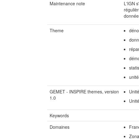
Maintenance note
L'IGN s
régulièr
données
Theme
déno
donn
répar
démo
stati
unité
GEMET - INSPIRE themes, version
Unité
1.0
Unité
Keywords
Domaines
Fran
Zona