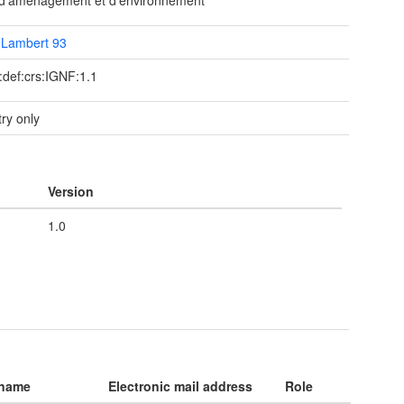
 d'aménagement et d'environnement
Lambert 93
:def:crs:IGNF:1.1
ry only
Version
1.0
 name
Electronic mail address
Role