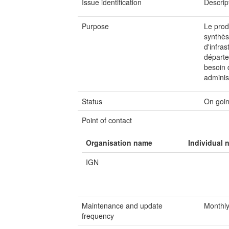
Issue identification
Descrip
Purpose
Le prod
synthès
d'infra
départe
besoin 
adminis
Status
On goi
Point of contact
Organisation name
Individual 
IGN
Maintenance and update
Monthl
frequency