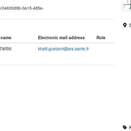
srv/04630d9b-0a15-485e-
l name
Electronic mail address
Role
ETARNI
khalil.guetarni@ars.sante.fr