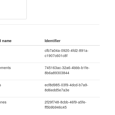
d name
Identifier
cfb7a04a-0920-4fd2-891a-
c1907c601c8f
ements
745163ac-32a6-4bbb-b1fe-
8b6a89303844
s
ecf8d985-03f9-4dcd-b7a9-
8d6edd5e7a3e
nes
2f29f748-8cbb-46f9-a5fe-
ff5b9b946c45