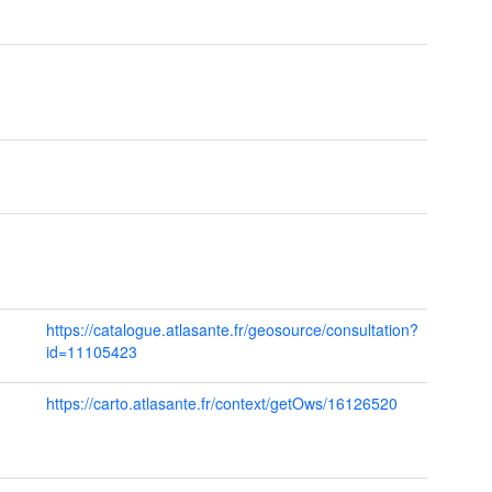
https://catalogue.atlasante.fr/geosource/consultation?
id=11105423
https://carto.atlasante.fr/context/getOws/16126520