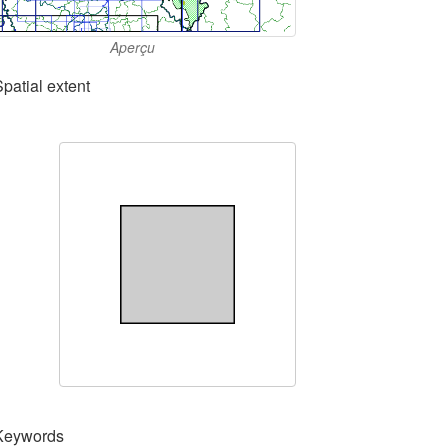
Aperçu
Spatial extent
Keywords