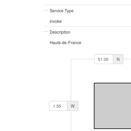
Service Type
invoke
Description
Hauts-de-France
N
W