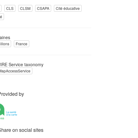
CLS
CLSM
CSAPA
Cité éducative
té
aines
illons
France
IRE Service taxonomy
oMapAccessService
Provided by
Share on social sites