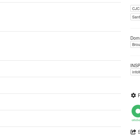
CJC
San
Dom
Brou
INSP
inf