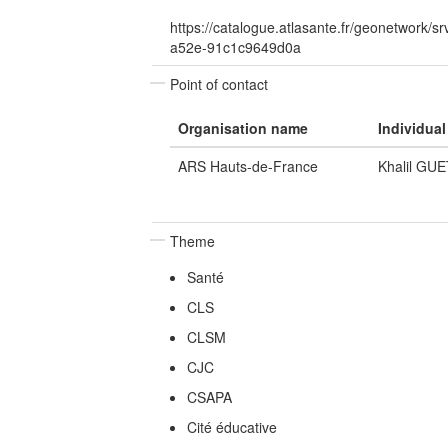
https://catalogue.atlasante.fr/geonetwork/
a52e-91c1c9649d0a
Point of contact
Organisation name
Individua
ARS Hauts-de-France
Khalil GU
Theme
Santé
CLS
CLSM
CJC
CSAPA
Cité éducative