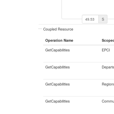
S
Coupled Resource
Operation Name
Scope
GetCapabilities
EPCI
GetCapabilities
Depart
GetCapabilities
Region
GetCapabilities
Commu